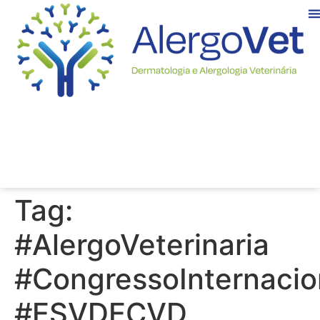
Tag:
#AlergoVeterinaria
#CongressoInternacio
#ESVDECVD